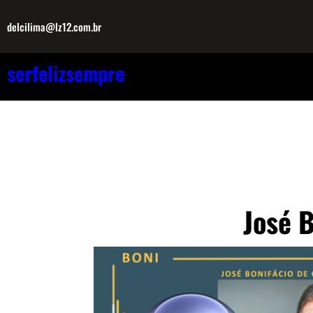
Pular
delcilima@lz12.com.br
para
o
serfelizsempre
conteúdo
José B