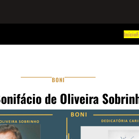
Início
F
BONI
onifácio de Oliveira Sobrin