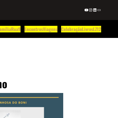
Youtube
Instagram
LinkedIn
Link
amília
Rua9
Encontros
Viagens
Celebração
Livros
LZ12
ho