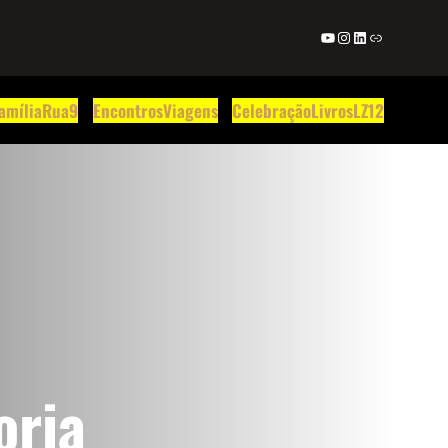
Youtube
Instagram
LinkedIn
Link
amília
Rua9
Encontros
Viagens
Celebração
Livros
LZ12
oria