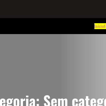
Início
F
egoria:
Sem categ