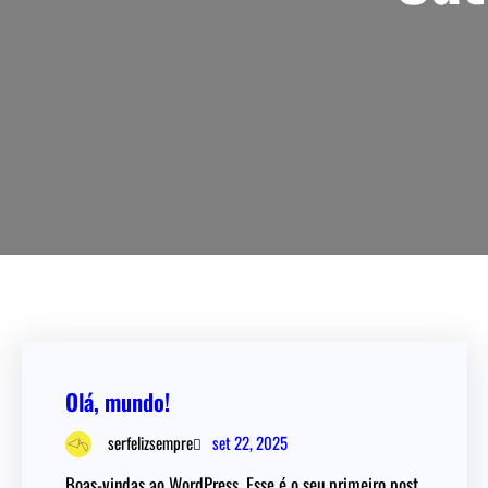
Olá, mundo!
set 22, 2025
serfelizsempre
Boas-vindas ao WordPress. Esse é o seu primeiro post.